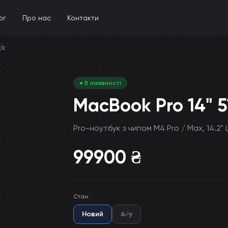
ог
Про нас
Контакти
ck
● В наявності
MacBook Pro 14" 
Pro-ноутбук з чипом M4 Pro / Max, 14.2" 
99900
₴
Стан
:
Новий
б/у