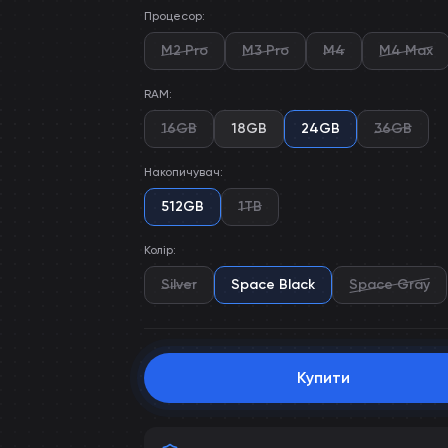
Процесор
:
M2 Pro
M3 Pro
M4
M4 Max
RAM
:
16GB
18GB
24GB
36GB
Накопичувач
:
512GB
1TB
Колір
:
Silver
Space Black
Space Gray
Купити