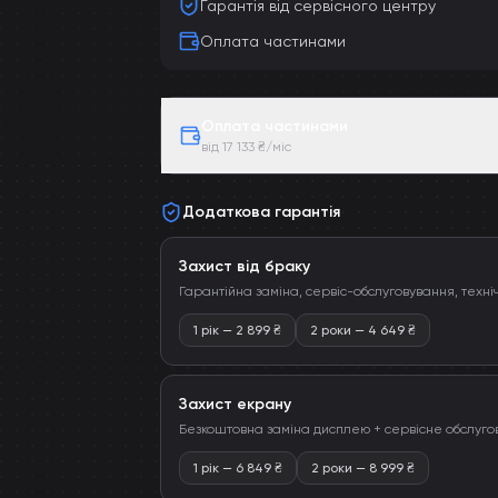
Гарантія від сервісного центру
Оплата частинами
Оплата частинами
від 17 133 ₴/міс
Додаткова гарантія
Захист від браку
Гарантійна заміна, сервіс-обслуговування, техні
1 рік
—
2 899
₴
2 роки
—
4 649
₴
Захист екрану
Безкоштовна заміна дисплею + сервісне обслуго
1 рік
—
6 849
₴
2 роки
—
8 999
₴