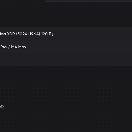
tina XDR (3024×1964) 120 Гц
 Pro / M4 Max
DR